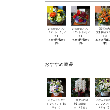
1
2
3
おまかせアレン
おまかせアレン
【佐賀市内
ジメント【Sサイ
ジメント【Mサイ
定】御祝ス
ズ】
ズ】
ド花
3,300円(税300
5,500円(税500
27,500円(税2
円)
円)
0円)
おすすめ商品
おまかせ御供ア
【佐賀市内限
おまかせ御
レンジメント【M
定】胡蝶蘭
レンジメント
サイズ】
白 3本立ち
Lサイズ