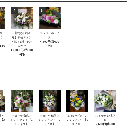
4
5
限
【佐賀市内限
フラワーボック
タン
定】御祝スタン
ス
ド花（1段）色お
4,400円(税400
,50
まかせ
円)
22,000円(税2,00
0円)
供ア
おまかせ御供ア
おまかせ御供ア
おまかせ御供ア
おまかせ御供花
【3
レンジメント【L
レンジメント【L
レンジメント【S
束
】
Lサイズ】
サイズ】
サイズ】
5,500円(税500