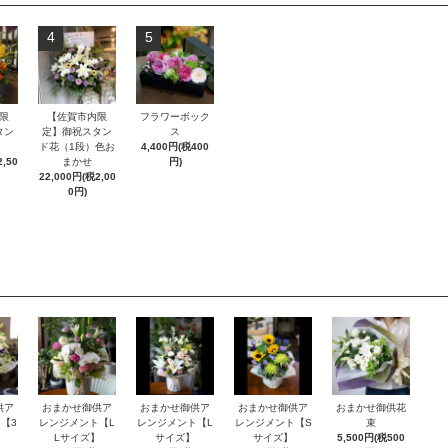
4
5
限
【佐賀市内限
フラワーボック
タン
定】御祝スタン
ス
ド花（1段）色お
4,400円(税400
,50
まかせ
円)
22,000円(税2,00
0円)
供ア
おまかせ御供ア
おまかせ御供ア
おまかせ御供ア
おまかせ御供花
【3
レンジメント【L
レンジメント【L
レンジメント【S
束
】
Lサイズ】
サイズ】
サイズ】
5,500円(税500