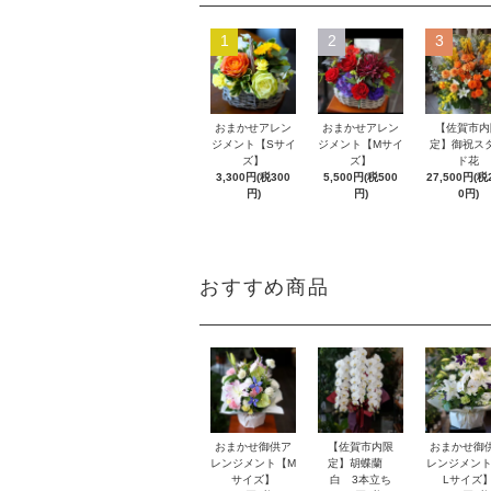
1
2
3
おまかせアレン
おまかせアレン
【佐賀市内
ジメント【Sサイ
ジメント【Mサイ
定】御祝ス
ズ】
ズ】
ド花
3,300円(税300
5,500円(税500
27,500円(税2
円)
円)
0円)
おすすめ商品
おまかせ御供ア
【佐賀市内限
おまかせ御
レンジメント【M
定】胡蝶蘭
レンジメント
サイズ】
白 3本立ち
Lサイズ