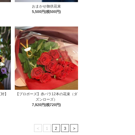
】
おまかせ御供花束
5,500円(税500円)
【対】
【プロポーズ】赤バラ12本の花束（ダ
ズンローズ）
7,920円(税720円)
<
1
2
3
>