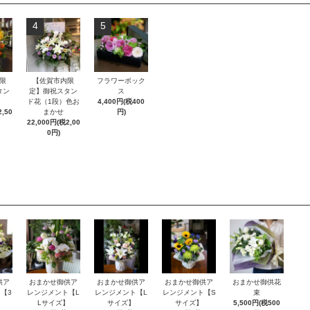
4
5
限
【佐賀市内限
フラワーボック
タン
定】御祝スタン
ス
ド花（1段）色お
4,400円(税400
,50
まかせ
円)
22,000円(税2,00
0円)
供ア
おまかせ御供ア
おまかせ御供ア
おまかせ御供ア
おまかせ御供花
【3
レンジメント【L
レンジメント【L
レンジメント【S
束
】
Lサイズ】
サイズ】
サイズ】
5,500円(税500