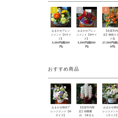
1
2
3
おまかせアレン
おまかせアレン
【佐賀市内
ジメント【Sサイ
ジメント【Mサイ
定】御祝ス
ズ】
ズ】
ド花
3,300円(税300
5,500円(税500
27,500円(税2
円)
円)
0円)
おすすめ商品
おまかせ御供ア
【佐賀市内限
おまかせ御
レンジメント【M
定】胡蝶蘭
レンジメント
サイズ】
白 3本立ち
Lサイズ